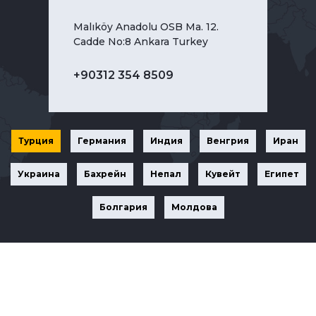
Malıköy Anadolu OSB Ma. 12.
Cadde No:8 Ankara Turkey
+90312 354 8509
Турция
Германия
Индия
Венгрия
Иран
Украина
Бахрейн
Непал
Кувейт
Египет
Болгария
Молдова